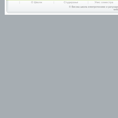
|
О Школи
|
Студирање
|
Упис семестра
© Висока школа електротехнике и рачунарс
web