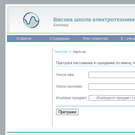
Висока школа електротехнике
Београд
О Школи
Студирање
Упис семестра
Е - уче
Адресар
Почетна >>
Претрага наставника и сарадника по имену, 
Унеси име:
Унеси презиме:
Изабери предмет: